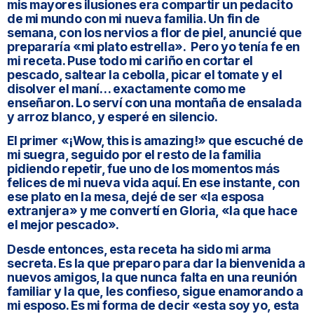
mis mayores ilusiones era compartir un pedacito
de mi mundo con mi nueva familia. Un fin de
semana, con los nervios a flor de piel, anuncié que
prepararía «mi plato estrella».
Pero yo tenía fe en
mi receta. Puse todo mi cariño en cortar el
pescado, saltear la cebolla, picar el tomate y el
disolver el maní… exactamente como me
enseñaron. Lo serví con una montaña de ensalada
y arroz blanco, y esperé en silencio.
El primer «¡Wow, this is amazing!» que escuché de
mi suegra, seguido por el resto de la familia
pidiendo repetir, fue uno de los momentos más
felices de mi nueva vida aquí. En ese instante, con
ese plato en la mesa, dejé de ser «la esposa
extranjera» y me convertí en Gloria, «la que hace
el mejor pescado».
Desde entonces, esta receta ha sido mi arma
secreta. Es la que preparo para dar la bienvenida a
nuevos amigos, la que nunca falta en una reunión
familiar y la que, les confieso, sigue enamorando a
mi esposo. Es mi forma de decir «esta soy yo, esta