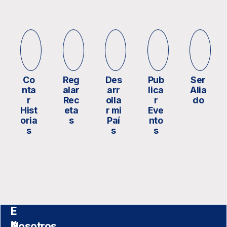
Co
Reg
Des
Pub
Ser
nta
alar
arr
lica
Alia
r
Rec
olla
r
do
Hist
eta
r mi
Eve
oria
s
Paí
nto
s
s
s
E
x
P
Nosotros