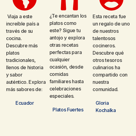
¿Te encantan los
Viaja a este
Esta receta fue
platos como
increíble país a
un regalo de uno
este? Sigue tu
través de su
de nuestros
antojo y explora
cocina.
talentosos
otras recetas
Descubre más
cocineros.
perfectas para
platos
Descubre qué
cualquier
tradicionales,
otros tesoros
ocasión, desde
llenos de historia
culinarios ha
comidas
y sabor
compartido con
familiares hasta
auténtico.
Explora
nuestra
celebraciones
más sabores de:
comunidad.
especiales.
Ecuador
Gloria
Platos Fuertes
Kochalka