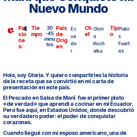
Nuevo Mundo
Por
4
Tie
30
País
Ch
Tip
Ec
Glori
Plato
-45
cio
mpo
de
ef
o
ua
a
s
minu
ne
Orig
do
Koch
Fuert
tos
s:
en
r
alka
es
Hola, soy Gloria. Y quiero compartirles la historia
de la receta que se convirtió en mi carta de
presentación en este país.
El Pescado en Salsa de Maní fue el primer plato
«de verdad» que aprendí a cocinar en mi Ecuador.
Pero fue aquí, en Estados Unidos, donde descubrió
su verdadero poder: el poder de conquistar
corazones.
Cuando llegué con mi esposo americano, una de