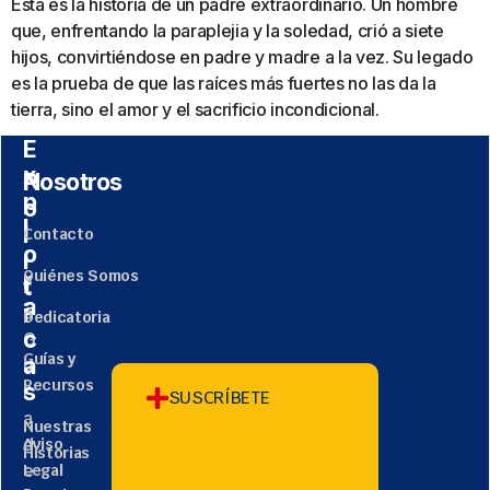
Esta es la historia de un padre extraordinario. Un hombre
que, enfrentando la paraplejia y la soledad, crió a siete
hijos, convirtiéndose en padre y madre a la vez. Su legado
es la prueba de que las raíces más fuertes no las da la
tierra, sino el amor y el sacrificio incondicional.
E
x
P
Nosotros
p
o
l
l
Contacto
o
í
r
Quiénes Somos
t
L
a
i
a
Dedicatoria
c
G
Guías y
a
u
Recursos
s
í
SUSCRÍBETE
a
Nuestras
d
Aviso
Historias
e
Legal