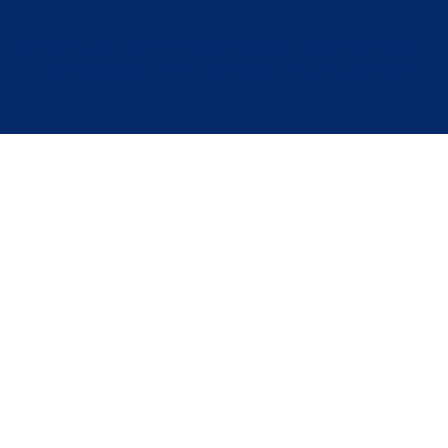
© Copyright 2025 All Rights Reserved. | Un proyecto de
DIGENTUS LLC con el corazón de RAICESUSA.ORG